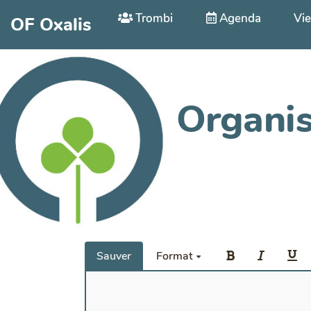
Aller au contenu principal
Trombi
Agenda
Vie
OF Oxalis
Organis
Sauver
Format