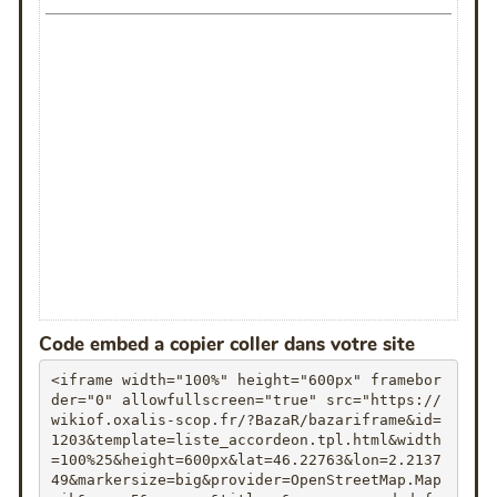
Code embed a copier coller dans votre site
<iframe width="100%" height="600px" framebor
der="0" allowfullscreen="true" src="https://
wikiof.oxalis-scop.fr/?BazaR/bazariframe&id=
1203&template=liste_accordeon.tpl.html&width
=100%25&height=600px&lat=46.22763&lon=2.2137
49&markersize=big&provider=OpenStreetMap.Map