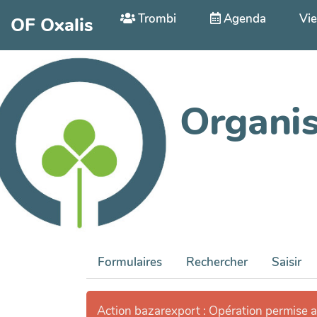
Aller au contenu principal
Trombi
Agenda
Vie
OF Oxalis
Organis
Formulaires
Rechercher
Saisir
Action bazarexport : Opération permise 