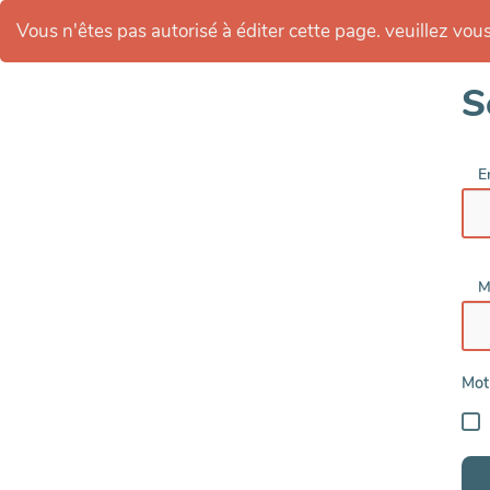
Vous n'êtes pas autorisé à éditer cette page. veuillez vous 
S
E
M
Mot